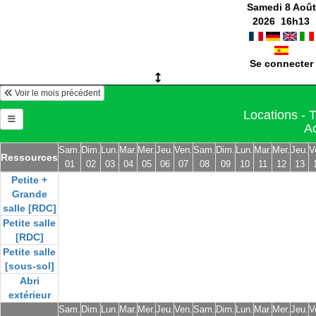
Samedi 8 Août
2026
16
h
13
Se connecter
Voir le mois précédent
Locations - T
A
Sam.
Dim.
Lun.
Mar.
Mer.
Jeu.
Ven.
Sam.
Dim.
Lun.
Mar.
Mer.
Jeu.
V
Ressources
01
02
03
04
05
06
07
08
09
10
11
12
13
Petite +
Grande
salle [RDC]
Petite salle
[RDC]
Petite salle
[sous-sol]
Abri
extérieur
Sam.
Dim.
Lun.
Mar.
Mer.
Jeu.
Ven.
Sam.
Dim.
Lun.
Mar.
Mer.
Jeu.
V