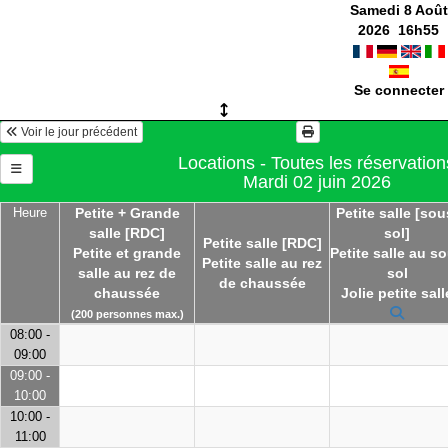
Samedi 8 Août
2026
16
h
55
Se connecter
Voir le jour précédent
Locations - Toutes les réservation
Mardi 02 juin 2026
Heure
Petite + Grande
Petite salle [sou
salle [RDC]
sol]
Petite salle [RDC]
Petite et grande
Petite salle au s
Petite salle au rez
salle au rez de
sol
de chaussée
chaussée
Jolie petite sall
(200 personnes max.)
08:00 -
09:00
09:00 -
10:00
10:00 -
11:00