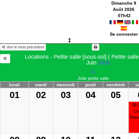
Dimanche 9
Août 2026
07
h
42
Se connecter
Voir le mois précédent
Locations - Petite salle [sous-sol] ( Petite sall
Juin
2026
Jolie petite salle
lundi
mardi
mercredi
jeudi
vendredi
s
01
02
03
04
05
09:
Co
Réser