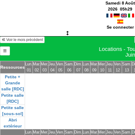
Samedi 8 Août
2026
05
h
29
Se connecter
Voir le mois précédent
Locations - Tou
Jui
Lun.
Mar.
Mer.
Jeu.
Ven.
Sam.
Dim.
Lun.
Mar.
Mer.
Jeu.
Ven.
Sam.
D
Ressources
01
02
03
04
05
06
07
08
09
10
11
12
13
Petite +
Grande
salle [RDC]
Petite salle
[RDC]
Petite salle
[sous-sol]
Abri
extérieur
Lun.
Mar.
Mer.
Jeu.
Ven.
Sam.
Dim.
Lun.
Mar.
Mer.
Jeu.
Ven.
Sam.
D